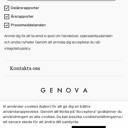
Delårsrapporter
Årsrapporter
Pressmeddelanden
Anmäl dig för att ta emot e-post om händelser, specialerbjudanden
och andra nyheter. Genom att anmäla dig accepterar du vår
integritetspolicy.
Kontakta oss
Genova
Property
© Genova Property Group AB (publ)
Group
Vi använder cookies (kakor) för att ge dig en bättre
All Rights Reserved
användarupplevelse. Genom att klicka på "Acceptera" godkänner du
användningen av alla cookies. Du kan besöka cookieinställningarna i
Integritetspolicy
ett senare skede för att ändra ditt samtycke.