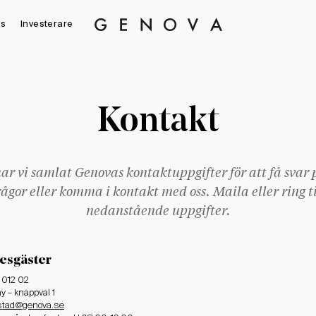
s
Investerare
Genova
Property
Group
Kontakt
ar vi samlat Genovas kontaktuppgifter för att få svar 
rågor eller komma i kontakt med oss. Maila eller ring ti
nedanstående uppgifter.
resgäster
4 012 02
 – knappval 1
stad@genova.se