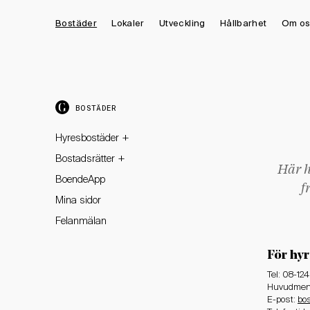
Bostäder
Lokaler
Utveckling
Hållbarhet
Om os
BOSTÄDER
+
Hyresbostäder
+
Bostadsrätter
Här h
BoendeApp
f
Mina sidor
Felanmälan
För hy
Tel: 08-12
Huvudmeny
E-post:
bo