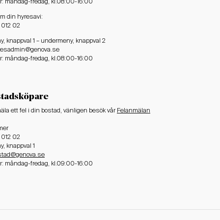
er: måndag-fredag, kl.08:00-16:00
om din hyresavi:
4 012 02
 knappval 1 – undermeny, knappval 2
yresadmin@genova.se
er: måndag-fredag, kl.08:00-16:00
stadsköpare
äla ett fel i din bostad, vänligen besök vår
Felanmälan
mer
4 012 02
, knappval 1
stad@genova.se
er: måndag-fredag, kl.09:00-16:00