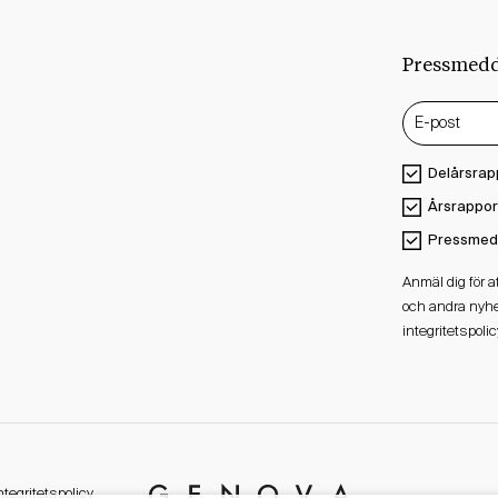
Pressmed
Delårsrap
Årsrappor
Pressmed
Anmäl dig för 
och andra nyhe
integritetspolic
ntegritetspolicy
Genova