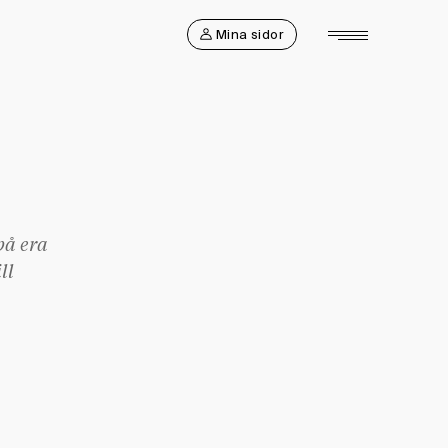
Mina sidor
på era
ll