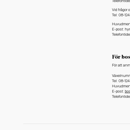
Telefontid
Vid frågor 
Tel: 08-12
Huvudmeny,
E-post: h
Telefontid
För bo
För att anm
Växelnum
Tel: 08-12
Huvudmeny
E-post:
bo
Telefontid