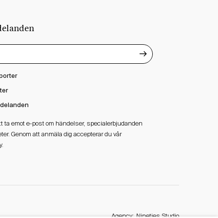
delanden
porter
ter
delanden
att ta emot e-post om händelser, specialerbjudanden
ter. Genom att anmäla dig accepterar du vår
y.
Agency:
Nineties Studio