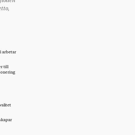
aflöden
tto,
i arbetar
 till
xponering
valitet
 skapar