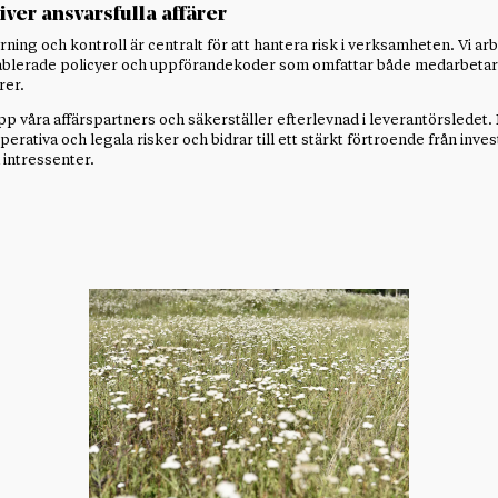
iver ansvarsfulla affärer
rning och kontroll är centralt för att hantera risk i verksamheten. Vi ar
tablerade policyer och uppförandekoder som omfattar både medarbeta
rer.
upp våra affärspartners och säkerställer efterlevnad i leverantörsledet.
erativa och legala risker och bidrar till ett stärkt förtroende från inve
 intressenter.