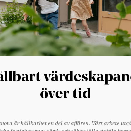
llbart värdeskapa
över tid
nova är hållbarhet en del av affären. Vårt arbete utg