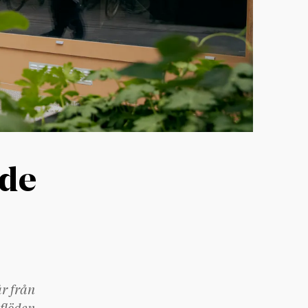
nde
år från