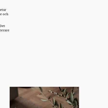
betar
re och
 Det
sterare