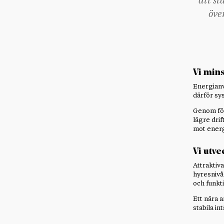
att st
öve
Vi min
Energianv
därför sy
Genom förb
lägre dri
mot energ
Vi utve
Attraktiv
hyresnivåe
och funkt
Ett nära 
stabila i