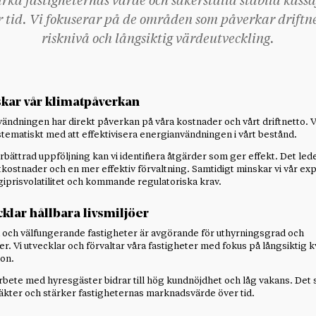
ärka fastigheternas värde och säkerställa stabila kass
r tid. Vi fokuserar på de områden som påverkar driftne
risknivå och långsiktig värdeutveckling.
skar vår klimatpåverkan
ändningen har direkt påverkan på våra kostnader och vårt driftnetto. V
stematiskt med att effektivisera energianvändningen i vårt bestånd.
ättrad uppföljning kan vi identifiera åtgärder som ger effekt. Det leder
ftkostnader och en mer effektiv förvaltning. Samtidigt minskar vi vår e
iprisvolatilitet och kommande regulatoriska krav.
cklar hållbara livsmiljöer
a och välfungerande fastigheter är avgörande för uthyrningsgrad och
r. Vi utvecklar och förvaltar våra fastigheter med fokus på långsiktig k
ion.
arbete med hyresgäster bidrar till hög kundnöjdhet och låg vakans. Det
ntäkter och stärker fastigheternas marknadsvärde över tid.