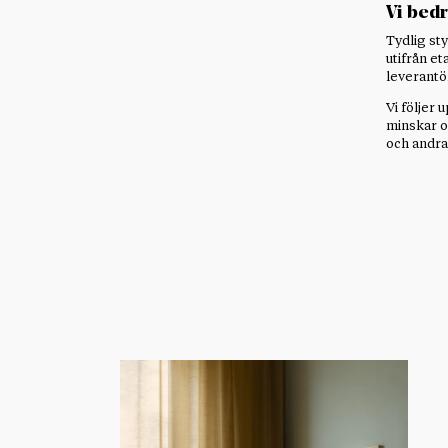
Vi bedr
Tydlig sty
utifrån e
leverantö
Vi följer 
minskar op
och andra