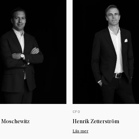
CFO
 Moschewitz
Henrik Zetterström
Läs mer