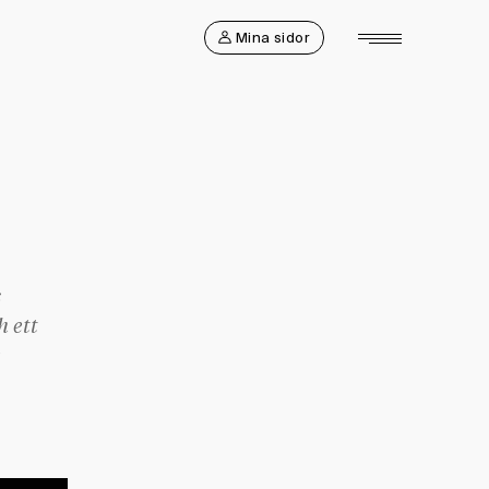
Mina sidor
s
h ett