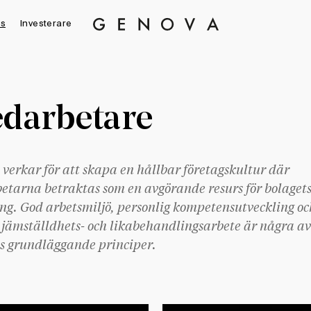
s
Investerare
Genova
Property
Group
darbetare
verkar för att skapa en hållbar företagskultur där
tarna betraktas som en avgörande resurs för bolaget
g. God arbetsmiljö, personlig kompetensutveckling oc
 jämställdhets- och likabehandlingsarbete är några av
s grundläggande principer.