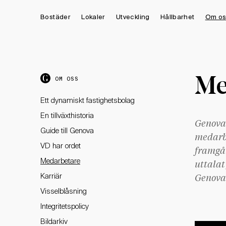
Bostäder
Lokaler
Utveckling
Hållbarhet
Om os
Me
OM OSS
Ett dynamiskt fastighetsbolag
En tillväxthistoria
Genova 
Guide till Genova
medarbe
VD har ordet
framgån
Medarbetare
uttalat
Karriär
Genova
Visselblåsning
Integritetspolicy
Bildarkiv