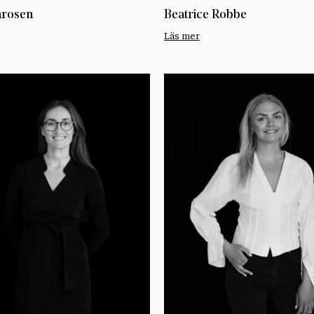
arosen
Beatrice Robbe
Läs mer