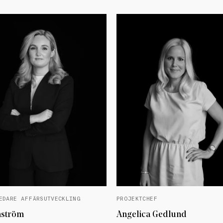
EDARE AFFÄRSUTVECKLING
PROJEKTCHEF
nström
Angelica Gedlund