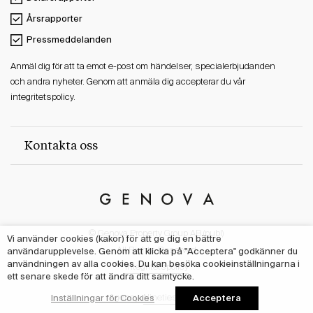
Årsrapporter
Pressmeddelanden
Anmäl dig för att ta emot e-post om händelser, specialerbjudanden
och andra nyheter. Genom att anmäla dig accepterar du vår
integritetspolicy.
Kontakta oss
Genova
Property
© Genova Property Group AB (publ)
Group
Vi använder cookies (kakor) för att ge dig en bättre
All Rights Reserved
användarupplevelse. Genom att klicka på "Acceptera" godkänner du
användningen av alla cookies. Du kan besöka cookieinställningarna i
Integritetspolicy
ett senare skede för att ändra ditt samtycke.
Acceptera
Inställningar för Cookies
Agency:
Nineties Studio