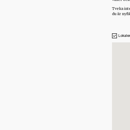
Tveka int
du är nyfi
Lokale