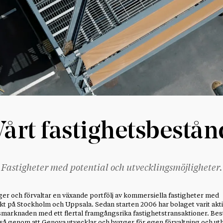
Vårt fastighetsbestån
Fastigheter med potential och utvecklingsmöjligheter.
er och förvaltar en växande portfölj av kommersiella fastigheter med
t på Stockholm och Uppsala. Sedan starten 2006 har bolaget varit akti
smarknaden med ett flertal framgångsrika fastighetstransaktioner. Be
så genom att Genova utvecklar och bygger för egen förvaltning och ut