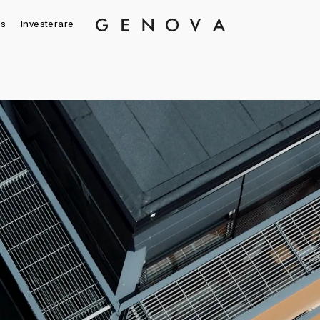
s
Investerare
Genova
Property
Group