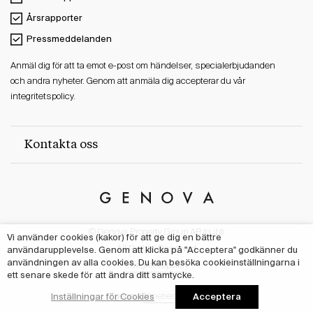
Årsrapporter
Pressmeddelanden
Anmäl dig för att ta emot e-post om händelser, specialerbjudanden
och andra nyheter. Genom att anmäla dig accepterar du vår
integritetspolicy.
Kontakta oss
Genova
Property
© Genova Property Group AB (publ)
Group
Vi använder cookies (kakor) för att ge dig en bättre
användarupplevelse. Genom att klicka på "Acceptera" godkänner du
All Rights Reserved
användningen av alla cookies. Du kan besöka cookieinställningarna i
Integritetspolicy
ett senare skede för att ändra ditt samtycke.
Acceptera
Inställningar för Cookies
Agency:
Nineties Studio