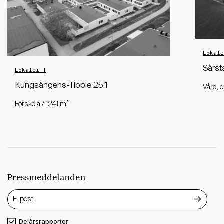
Lokal
Särst
Lokaler |
Kungsängens-Tibble 25:1
Vård, 
Förskola / 1241 m²
Pressmeddelanden
Delårsrapporter