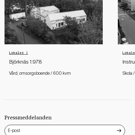
Lokaler |
Lokal
Björknäs 1:978
Instr
Vård, omsorgsboende / 600 kvm
Skola 
Pressmeddelanden