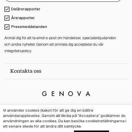
Delårsrapporter
Årsrapporter
Pressmeddelanden
Anmäl dig för att ta emot e-post om händelser, specialerbjudanden
och andra nyheter. Genom att anmäla dig accepterar du vår
integritetspolicy.
Kontakta oss
Genova
Property
© Genova Property Group AB (publ)
Group
Vi använder cookies (kakor) för att ge dig en bättre
användarupplevelse. Genom att klicka på "Acceptera" godkänner du
All Rights Reserved
användningen av alla cookies. Du kan besöka cookieinställningarna i
Integritetspolicy
ett senare skede för att ändra ditt samtycke.