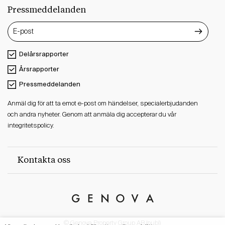
Pressmeddelanden
Delårsrapporter
Årsrapporter
Pressmeddelanden
Anmäl dig för att ta emot e-post om händelser, specialerbjudanden
och andra nyheter. Genom att anmäla dig accepterar du vår
integritetspolicy.
Kontakta oss
Genova
Property
© Genova Property Group AB (publ)
Group