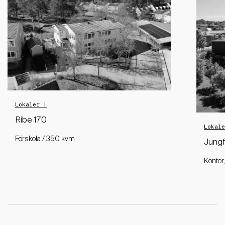
Lokaler |
Ribe 170
Lokal
Förskola / 350 kvm
Jungf
Kontor