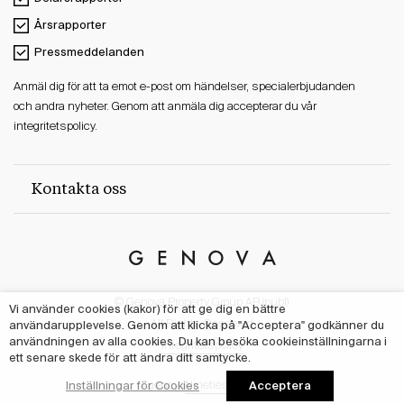
Årsrapporter
Pressmeddelanden
Anmäl dig för att ta emot e-post om händelser, specialerbjudanden
och andra nyheter. Genom att anmäla dig accepterar du vår
integritetspolicy.
Kontakta oss
Genova
Property
© Genova Property Group AB (publ)
Group
Vi använder cookies (kakor) för att ge dig en bättre
All Rights Reserved
användarupplevelse. Genom att klicka på "Acceptera" godkänner du
användningen av alla cookies. Du kan besöka cookieinställningarna i
Integritetspolicy
ett senare skede för att ändra ditt samtycke.
Acceptera
Inställningar för Cookies
Agency:
Nineties Studio