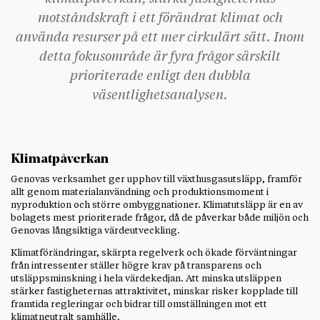
motståndskraft i ett förändrat klimat och
använda resurser på ett mer cirkulärt sätt. Inom
detta fokusområde är fyra frågor särskilt
prioriterade enligt den dubbla
väsentlighetsanalysen.
Klimatpåverkan
Genovas verksamhet ger upphov till växthusgasutsläpp, framför
allt genom materialanvändning och produktionsmoment i
nyproduktion och större ombyggnationer. Klimatutsläpp är en av
bolagets mest prioriterade frågor, då de påverkar både miljön och
Genovas långsiktiga värdeutveckling.
Klimatförändringar, skärpta regelverk och ökade förväntningar
från intressenter ställer högre krav på transparens och
utsläppsminskning i hela värdekedjan. Att minska utsläppen
stärker fastigheternas attraktivitet, minskar risker kopplade till
framtida regleringar och bidrar till omställningen mot ett
klimatneutralt samhälle.