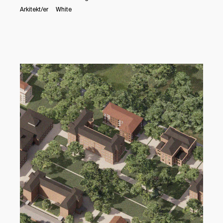
Arkitekt/er
White