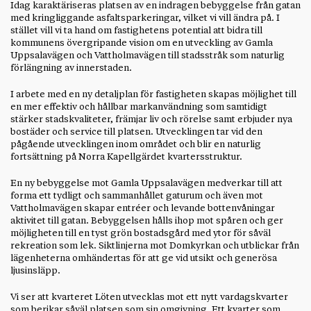
Idag karaktäriseras platsen av en indragen bebyggelse från gatan
med kringliggande asfaltsparkeringar, vilket vi vill ändra på. I
stället vill vi ta hand om fastighetens potential att bidra till
kommunens övergripande vision om en utveckling av Gamla
Uppsalavägen och Vattholmavägen till stadsstråk som naturlig
förlängning av innerstaden.
I arbete med en ny detaljplan för fastigheten skapas möjlighet till
en mer effektiv och hållbar markanvändning som samtidigt
stärker stadskvaliteter, främjar liv och rörelse samt erbjuder nya
bostäder och service till platsen. Utvecklingen tar vid den
pågående utvecklingen inom området och blir en naturlig
fortsättning på Norra Kapellgärdet kvartersstruktur.
En ny bebyggelse mot Gamla Uppsalavägen medverkar till att
forma ett tydligt och sammanhållet gaturum och även mot
Vattholmavägen skapar entréer och levande bottenvåningar
aktivitet till gatan. Bebyggelsen hålls ihop mot spåren och ger
möjligheten till en tyst grön bostadsgård med ytor för såväl
rekreation som lek. Siktlinjerna mot Domkyrkan och utblickar från
lägenheterna omhändertas för att ge vid utsikt och generösa
ljusinsläpp.
Vi ser att kvarteret Löten utvecklas mot ett nytt vardagskvarter
som berikar såväl platsen som sin omgivning. Ett kvarter som