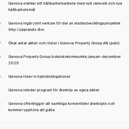
Genova stärker sitt hållbarhetsarbete med nytt ramverk och nya
1
hållbarhetsmål
Genova ingår joint venture för del av stadsutvecklingsprojektet
0
Viby i Upplands-Bro
Ökat antal aktier och röster i Genova Property Group AB (publ)
7
Genova Property Group bokslutskommuniké januari–december
9
2025
Genova löser in hybridobligationer
8
Genova inleder program för återköp av egna aktier
Genova offentliggör att samtliga konvertibler återköpts och
5
kommer upphöra att gälla