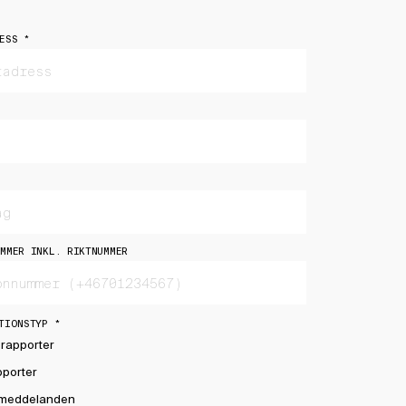
ESS
*
MMER INKL. RIKTNUMMER
TIONSTYP
*
srapporter
pporter
meddelanden