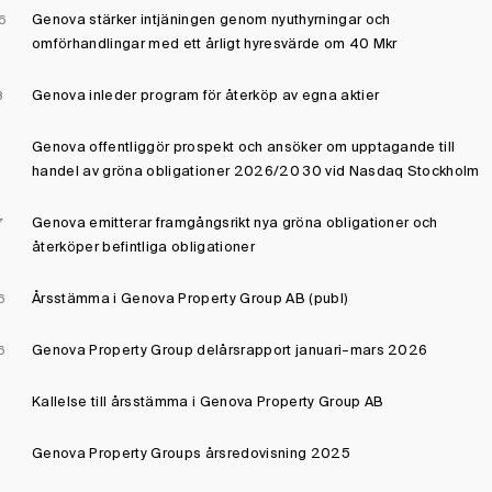
Genova stärker intjäningen genom nyuthyrningar och
6
omförhandlingar med ett årligt hyresvärde om 40 Mkr
Genova inleder program för återköp av egna aktier
8
Genova offentliggör prospekt och ansöker om upptagande till
handel av gröna obligationer 2026/20 30 vid Nasdaq Stockholm
Genova emitterar framgångsrikt nya gröna obligationer och
7
återköper befintliga obligationer
Årsstämma i Genova Property Group AB (publ)
6
Genova Property Group delårsrapport januari–mars 2026
6
Kallelse till årsstämma i Genova Property Group AB
1
Genova Property Groups årsredovisning 2025
1