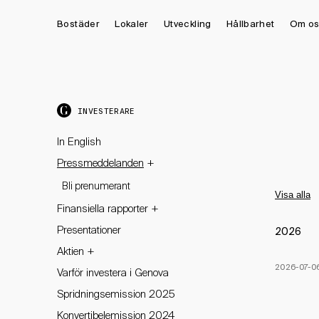
Bostäder
Lokaler
Utveckling
Hållbarhet
Om os
INVESTERARE
In English
+
Pressmeddelanden
Bli prenumerant
Visa alla
+
Finansiella rapporter
Presentationer
2026
+
Aktien
2026-07-0
Varför investera i Genova
Spridningsemission 2025
Konvertibelemission 2024