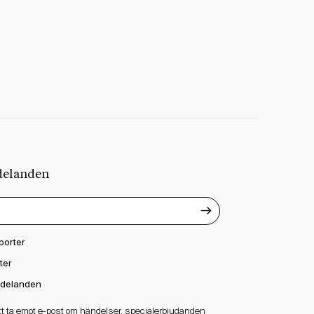
delanden
porter
ter
delanden
att ta emot e-post om händelser, specialerbjudanden