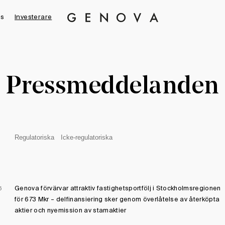
s
Investerare
Genova
Property
Group
Pressmeddelanden
Regulatoriska
Icke-regulatoriska
Genova förvärvar attraktiv fastighetsportfölj i Stockholmsregionen
6
för 673 Mkr – delfinansiering sker genom överlåtelse av återköpta
aktier och nyemission av stamaktier