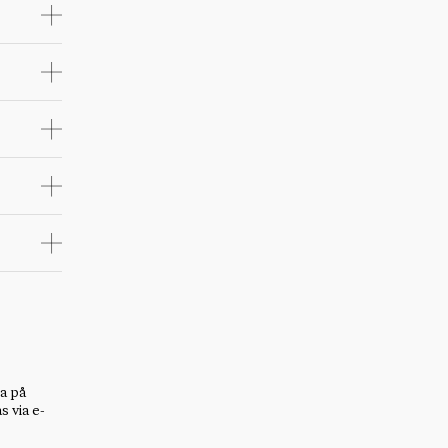
a på
 via e-