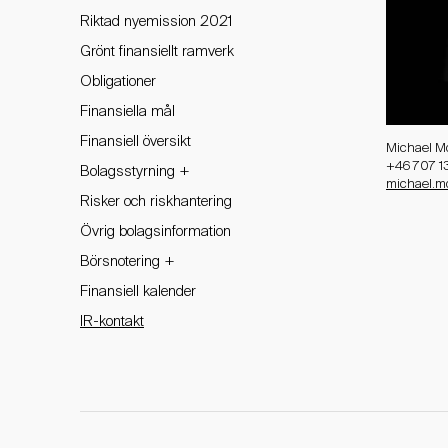
Riktad nyemission 2021
Grönt finansiellt ramverk
Obligationer
Finansiella mål
Finansiell översikt
Michael M
+46 707 13
+
Bolagsstyrning
michael.m
Risker och riskhantering
Övrig bolagsinformation
+
Börsnotering
Finansiell kalender
IR-kontakt