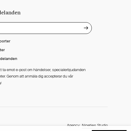
delanden
porter
ter
delanden
att ta emot e-post om händelser, specialerbjudanden
ter. Genom att anmäla dig accepterar du vår
y.
Agency:
Nineties Studio