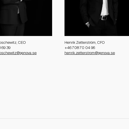
oschewitz, CEO
Henrik Zetterström, CFO
 69 39
+46 708 70 04 96
oschewitz@genova.se
henrik.zetterstrom@genova.se