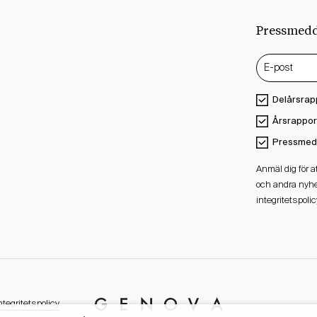
Pressmed
Delårsrap
Årsrappor
Pressmed
Anmäl dig för 
och andra nyhe
integritetspolic
ntegritetspolicy
Genova