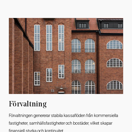
Utveckling
Förvaltning
Inom utvecklingsverksamheten skapas bygg rätter från
Förvaltningen genererar stabila kassaflöden från kommersiella
befintliga fastigheter genom aktiv detalj planeutveckling. Därefter
fastigheter, samhällsfastigheter och bostäder, vilket skapar
kan byggrätter avyttras eller användas för egen projektutveckling.
finansiell styrka och kontinuitet.