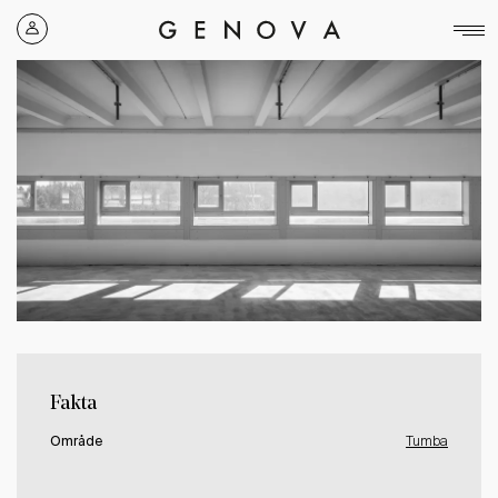
Genova
Property
Group
Fakta
Område
Tumba