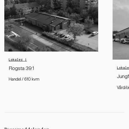
Lokaler |
Lokal
Flogsta 39:1
Jungf
Handel / 610 kvm
Vård/o