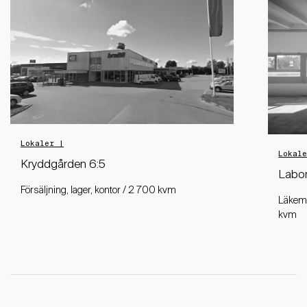
Lokaler |
Lokal
Kryddgården 6:5
Labor
Försäljning, lager, kontor / 2 700 kvm
Läkeme
kvm