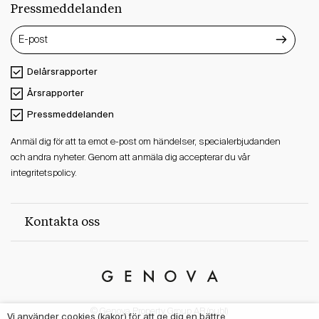
Pressmeddelanden
Delårsrapporter
Årsrapporter
Pressmeddelanden
Anmäl dig för att ta emot e-post om händelser, specialerbjudanden
och andra nyheter. Genom att anmäla dig accepterar du vår
integritetspolicy.
Kontakta oss
Genova
Property
© Genova Property Group AB (publ)
Group
Vi använder cookies (kakor) för att ge dig en bättre