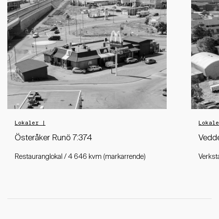
Lokaler |
Lokal
Österåker Runö 7:374
Vedde
Restauranglokal / 4 646 kvm (markarrende)
Verkst