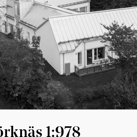
örknäs 1:978