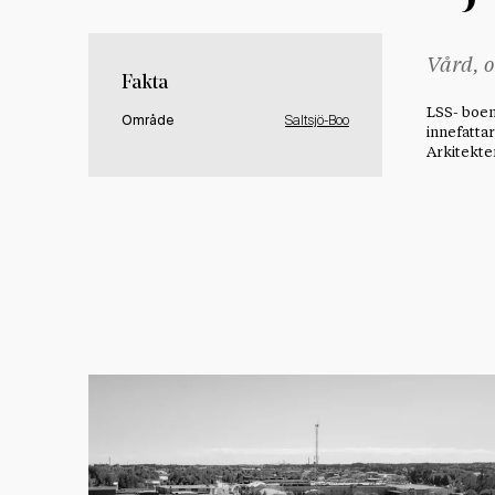
Vård, 
Fakta
LSS- boen
Område
Saltsjö-Boo
innefatt
Arkitekte