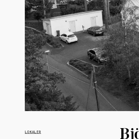
Bj
LOKALER