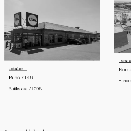
Lokal
Lokaler |
Norda
Runö 7:146
Handel
Butikslokal / 1 098