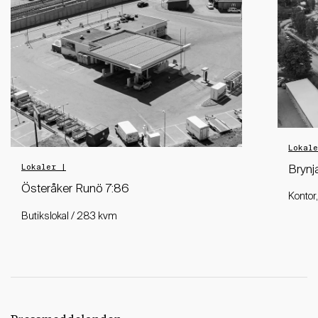
Lokal
Lokaler |
Brynj
Österåker Runö 7:86
Kontor
Butikslokal / 283 kvm