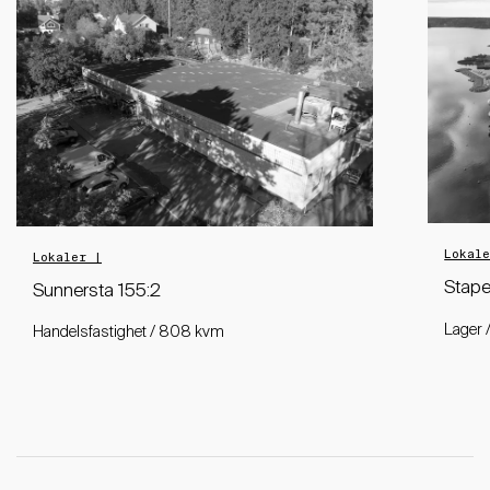
Lokal
Lokaler |
Stape
Sunnersta 155:2
Lager 
Handelsfastighet / 808 kvm