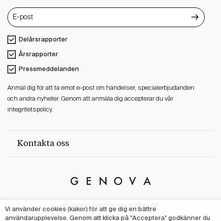
Delårsrapporter
Årsrapporter
Pressmeddelanden
Anmäl dig för att ta emot e-post om händelser, specialerbjudanden
och andra nyheter. Genom att anmäla dig accepterar du vår
integritetspolicy.
Kontakta oss
Genova
Property
© Genova Property Group AB (publ)
Group
Vi använder cookies (kakor) för att ge dig en bättre
användarupplevelse. Genom att klicka på "Acceptera" godkänner du
All Rights Reserved