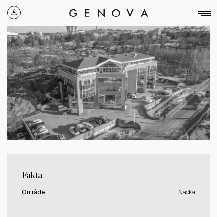
Genova
Property
Group
Fakta
Område
Nacka