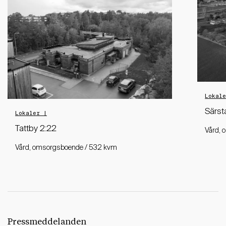
Lokal
Särst
Lokaler |
Tattby 2:22
Vård, 
Vård, omsorgsboende / 532 kvm
Pressmeddelanden