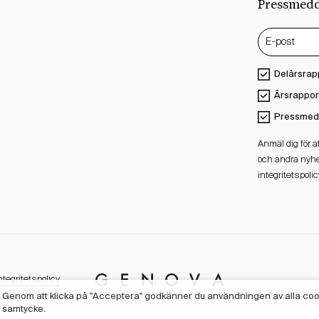
Pressmed
Delårsrap
Årsrappor
Pressmed
Anmäl dig för 
och andra nyhe
integritetspolic
ntegritetspolicy
Genova
e. Genom att klicka på "Acceptera" godkänner du användningen av alla coo
Property
t samtycke.
Group