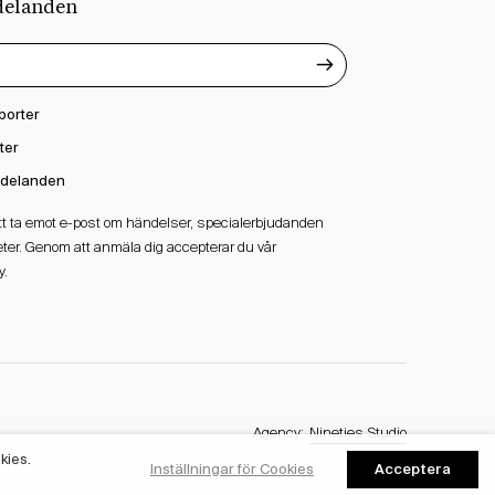
delanden
porter
ter
delanden
att ta emot e-post om händelser, specialerbjudanden
ter. Genom att anmäla dig accepterar du vår
y.
Agency:
Nineties Studio
kies.
Acceptera
Inställningar för Cookies