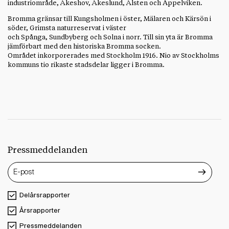
industriområde, Åkeshov, Åkeslund, Ålsten och Äppelviken.
Bromma gränsar till Kungsholmen i öster, Mälaren och Kärsön i
söder, Grimsta naturreservat i väster
och Spånga, Sundbyberg och Solna i norr. Till sin yta är Bromma
jämförbart med den historiska Bromma socken.
Området inkorporerades med Stockholm 1916. Nio av Stockholms
kommuns tio rikaste stadsdelar ligger i Bromma.
Pressmeddelanden
Delårsrapporter
Årsrapporter
Pressmeddelanden