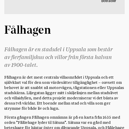
Bostäder
Fålhagen
Fålhagen är en stadsdel i Uppsala som består
av flerfamiljshus och villor från första halvan
av 1900-talet.
Fålhagen är det mest centrala villaområdet i Uppsala och ett
självklart val för den som värdesätter tillgänglighet – oavsett om
behovet är att snabbt nå motorvägen, tågstationen eller Uppsalas
stadskärna. Liljegatan ligger mitt i skiljelinjen mellan stadslivet
och villaidyllen, med detta projekt moderniserar vi det bästa av
dessa två världar. Ett boende mellan stad och villa som ger
utrymme för både liv och lugn.
Första gången Fålhagen omnämns är på en karta från 1635 med
orden ”Fåålehage lyder til Sätuna”. Sätuna var en gård med
beteshage för hästar öster om dåvarande Uppsala, och Fåålehage