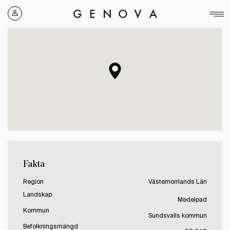
Genova
Property
Group
Fakta
Region
Västernorrlands Län
Landskap
Medelpad
Kommun
Sundsvalls kommun
Befolkningsmängd