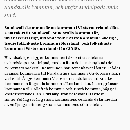
Sundsvall är en tätort som är centralort i
Sundsvalls kommun, och utgör Medelpads enda
stad.
Sundsvalls kommun är en kommun i Västernorrlands län.
Centralort är Sundsvall. Sundsvalls kommun är,
invånaremässigt, nittonde folkrikaste kommun i Sverige,
tredje folkrikaste kommun i Norrland, och folkrikaste
kommun i Västernorrlands län (2018).
Huvudsakligen ligger kommunen i de centrala delarna
av landskapet Medelpad, med en liten del i Hälsingland (del
av Attmars socken). Kommunen har Bottenhavet i öster. I söder
gränsar kommunen till Nordanstigs kommun i Gävleborgs län, i
väster till Ånge kommun i Västernorrlands län samt Bräcke
kommun och Ragunda kommun i Jämtlands län. I norr gränsar
kommunen till Sollefteå kommun och Timrå kommun, bägge i
Västernorrlands län. I riktning från nordväst till sydost
rinner Selångersån genom kommunens centrala delar medan
älven Ljungan rinner genom kommunens södra delar.