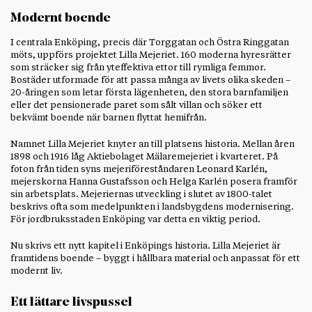
Modernt boende
I centrala Enköping, precis där Torggatan och Östra Ringgatan
möts, uppförs projektet Lilla Mejeriet. 160 moderna hyresrätter
som sträcker sig från yteffektiva ettor till rymliga femmor.
Bostäder utformade för att passa många av livets olika skeden –
20-åringen som letar första lägenheten, den stora barnfamiljen
eller det pensionerade paret som sålt villan och söker ett
bekvämt boende när barnen flyttat hemifrån.
Namnet Lilla Mejeriet knyter an till platsens historia. Mellan åren
1898 och 1916 låg Aktiebolaget Mälaremejeriet i kvarteret. På
foton från tiden syns mejeriföreståndaren Leonard Karlén,
mejerskorna Hanna Gustafsson och Helga Karlén posera framför
sin arbetsplats. Mejeriernas utveckling i slutet av 1800-talet
beskrivs ofta som medelpunkten i landsbygdens modernisering.
För jordbruksstaden Enköping var detta en viktig period.
Nu skrivs ett nytt kapitel i Enköpings historia. Lilla Mejeriet är
framtidens boende – byggt i hållbara material och anpassat för ett
modernt liv.
Ett lättare livspussel