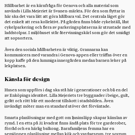
Hållbarhet är en kärnfråga för Genova och alla material som
används i Lilla Mejeriet är Svanen-märkta. För den som flyttar in
här ska det vara lätt att göra hållbara val. Det centrala läget gör
det enkelt att resa kollektivt. På gården finns både cykelställ, låst
cykelparkering och flera av parkeringsplatserna är utrustade med
laddstolpar. I miljöhuset står återvinningskärl som gör det smidigt
att sopsortera.
Även den sociala hållbarheten är viktig. Grannarna kan
kommunicera med varandra i Genova-appen eller träffas över en
kopp kaffe på den lummiga innergården medan barnen leker på
lekplatsen.
Känsla för design
Husen som uppförs i dag ska stå här i generationer och bli en del
av Enköpings identitet. Lilla Mejeriets tre byggnader i beige, gult,
grått och rött blir ett modernt tillskott i stadsbilden. Även
invändigt möter man en standard utöver det förväntade.
Smarta planlösningar med gott om ljusinsläpp skapar känslan av
rymd. I en etta på 31 kvadrat finns ändå plats för tre garderober,
förråd och en härlig balkong. Barnfamiljens femma har en
semiöppen planlösning mellan kök och vardagsrum, tre sovrum