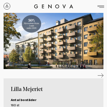
Genova
Property
Group
Lilla Mejeriet
Antal bostäder
160 st