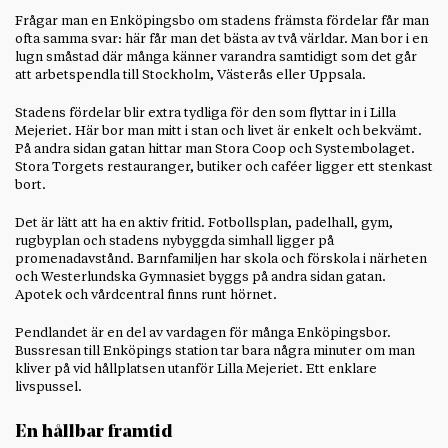
Frågar man en Enköpingsbo om stadens främsta fördelar får man
ofta samma svar: här får man det bästa av två världar. Man bor i en
lugn småstad där många känner varandra samtidigt som det går
att arbetspendla till Stockholm, Västerås eller Uppsala.
Stadens fördelar blir extra tydliga för den som flyttar in i Lilla
Mejeriet. Här bor man mitt i stan och livet är enkelt och bekvämt.
På andra sidan gatan hittar man Stora Coop och Systembolaget.
Stora Torgets restauranger, butiker och caféer ligger ett stenkast
bort.
Det är lätt att ha en aktiv fritid. Fotbollsplan, padelhall, gym,
rugbyplan och stadens nybyggda simhall ligger på
promenadavstånd. Barnfamiljen har skola och förskola i närheten
och Westerlundska Gymnasiet byggs på andra sidan gatan.
Apotek och vårdcentral finns runt hörnet.
Pendlandet är en del av vardagen för många Enköpingsbor.
Bussresan till Enköpings station tar bara några minuter om man
kliver på vid hållplatsen utanför Lilla Mejeriet. Ett enklare
livspussel.
En hållbar framtid