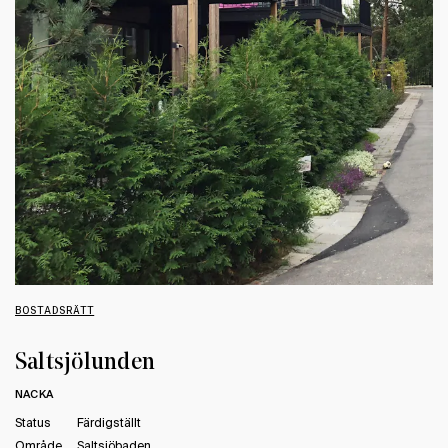
BOSTADSRÄTT
Saltsjölunden
NACKA
Status
Färdigställt
Område
Saltsjöbaden