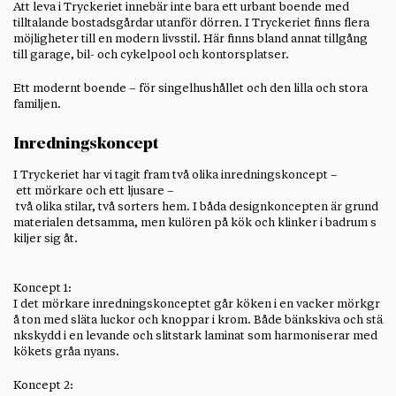
Att leva i Tryckeriet innebär inte bara ett urbant boende med
tilltalande bostadsgårdar utanför dörren. I Tryckeriet finns flera
möjligheter till en modern livsstil. Här finns bland annat tillgång
till garage, bil- och cykelpool och kontorsplatser.
Ett modernt boende – för singelhushållet och den lilla och stora
familjen.
Inredningskoncept
I Tryckeriet har vi tagit fram två olika inredningskoncept –
ett mörkare och ett ljusare –
två olika stilar, två sorters hem. I båda designkoncepten är grund
materialen detsamma, men kulören på kök och klinker i badrum s
kiljer sig åt.
Koncept 1:
I det mörkare inredningskonceptet går köken i en vacker mörkgr
å ton med släta luckor och knoppar i krom. Både bänkskiva och stä
nkskydd i en levande och slitstark laminat som harmoniserar med
kökets gråa nyans.
Koncept 2: