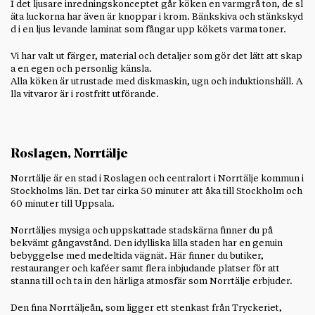
I det ljusare inredningskonceptet går köken en varmgrå ton, de sl
äta luckorna har även är knoppar i krom. Bänkskiva och stänkskyd
d i en ljus levande laminat som fångar upp kökets varma toner.
Vi har valt ut färger, material och detaljer som gör det lätt att skap
a en egen och personlig känsla.
Alla köken är utrustade med diskmaskin, ugn och induktionshäll. A
lla vitvaror är i rostfritt utförande.
Roslagen, Norrtälje
Norrtälje är en stad i Roslagen och centralort i Norrtälje kommun i
Stockholms län. Det tar cirka 50 minuter att åka till Stockholm och
60 minuter till Uppsala.
Norrtäljes mysiga och uppskattade stadskärna finner du på
bekvämt gångavstånd. Den idylliska lilla staden har en genuin
bebyggelse med medeltida vägnät. Här finner du butiker,
restauranger och kaféer samt flera inbjudande platser för att
stanna till och ta in den härliga atmosfär som Norrtälje erbjuder.
Den fina Norrtäljeån, som ligger ett stenkast från Tryckeriet,