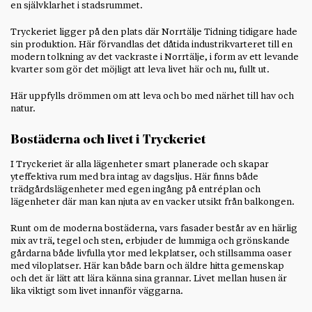
en självklarhet i stadsrummet.
Tryckeriet ligger på den plats där Norrtälje Tidning tidigare hade
sin produktion. Här förvandlas det dåtida industrikvarteret till en
modern tolkning av det vackraste i Norrtälje, i form av ett levande
kvarter som gör det möjligt att leva livet här och nu, fullt ut.
Här uppfylls drömmen om att leva och bo med närhet till hav och
natur.
Bostäderna och livet i Tryckeriet
I Tryckeriet är alla lägenheter smart planerade och skapar
yteffektiva rum med bra intag av dagsljus. Här finns både
trädgårdslägenheter med egen ingång på entréplan och
lägenheter där man kan njuta av en vacker utsikt från balkongen.
Runt om de moderna bostäderna, vars fasader består av en härlig
mix av trä, tegel och sten, erbjuder de lummiga och grönskande
gårdarna både livfulla ytor med lekplatser, och stillsamma oaser
med viloplatser. Här kan både barn och äldre hitta gemenskap
och det är lätt att lära känna sina grannar. Livet mellan husen är
lika viktigt som livet innanför väggarna.