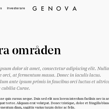
s
Investerare
Genova
Property
Group
ra områden
psum dolor sit amet, consectetur adipiscing elit. Nulla
e orci, at fermentum massa. Donec in iaculis lacus.
lum ante ipsum primis in faucibus orci luctus et ultric
 cubilia Curae.
e quis cursus neque. Duis sed elit non lorem interdum facilisis nec in a
at tortor. Aliquam erat volutpat. Donec tristique, dolor et fringilla blan
mentum diam, sagittis varius turpis dolor ac felis.