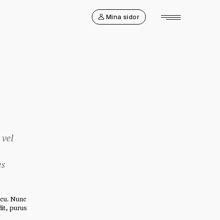
Mina sidor
 vel
es
rcu. Nunc
dit, purus