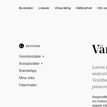
Bostäder
Lokaler
Utveckling
Hållbarhet
Om os
Vå
BOSTÄDER
+
Hyresbostäder
+
Bostadsrätter
Lorem i
BoendeApp
molesti
Mina sidor
Vestibu
Felanmälan
posuere
Suspendiss
eu consequ
mauris ele