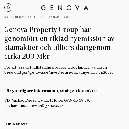
Genova
Property
PRESSMEDDELANDE:
10 JANUARI 2023
Group
Genova Property Group har
genomfört en riktad nyemission av
stamaktier och tillförs därigenom
cirka 200 Mkr
För att läsa det fullständiga pressmeddelandet, vänligen
besök
https://genova.se/investerare/riktadnyemission2023/
.
För ytterligare information, vänligen kontakta:
VD, Michael Moschewitz, telefon 070-713 69 39,
michael.moschewitz@genova.se
Om Genova