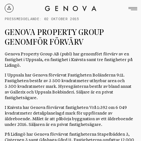
Genova
Property
PRESSMEDDELANDE:
02 OKTOBER 2015
Group
GENOVA PROPERTY GROUP
GENOMFÖR FÖRVÄRV
Genova Property Group AB (publ) har genomfört förvärv av en
fastighet i Uppsala, en fastighet i Knivsta samt tre fastigheter på
Lidingö.
I Uppsala har Genova förvärvat Fastigheten Boländerna 9:11.
Fastigheten består av 3 500 kvadratmeter uthyrbar area och
5 300 kvadratmeter mark. Hyresgästerna består av bland annat
av Gallerix och Uppsala Bokbinderi. Säljare är en privat
fastighetsägare.
I Knivsta har Genova förvärvat fastigheten Vrå 1:392 om 6 049
kvadratmeter detaljplanelagd mark för uppförande av
äldreboende. Målet är att påbörja byggnation av ett äldreboende
under 2016. Säljaren är en privat fastighetsägare.
På Lidingö har Genova förvärvat fastigheterna Stapelbädden 3,
Cisternen 3 samt Gåshaga Gård 11. Fastigheterna omfattar 12 000