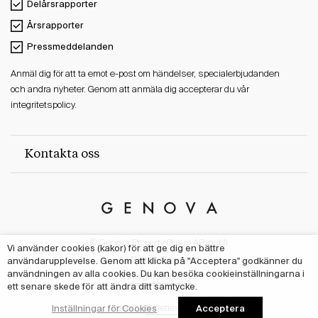
Delårsrapporter
Årsrapporter
Pressmeddelanden
Anmäl dig för att ta emot e-post om händelser, specialerbjudanden
och andra nyheter. Genom att anmäla dig accepterar du vår
integritetspolicy.
Kontakta oss
Genova
Property
© Genova Property Group AB (publ)
Group
Vi använder cookies (kakor) för att ge dig en bättre
användarupplevelse. Genom att klicka på "Acceptera" godkänner du
All Rights Reserved
användningen av alla cookies. Du kan besöka cookieinställningarna i
Integritetspolicy
ett senare skede för att ändra ditt samtycke.
Acceptera
Inställningar för Cookies
Agency:
Nineties Studio