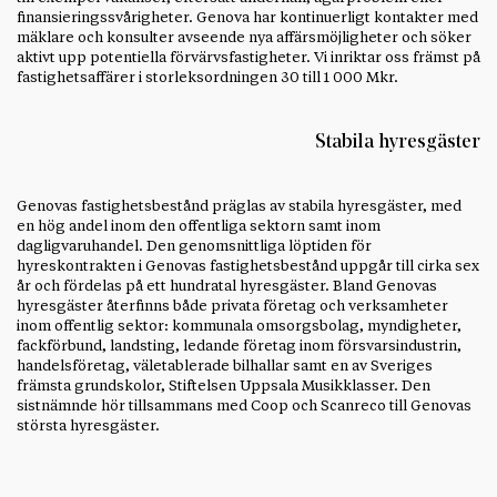
finansieringssvårigheter. Genova har kontinuerligt kontakter med
mäklare och konsulter avseende nya affärsmöjligheter och söker
aktivt upp potentiella förvärvsfastigheter. Vi inriktar oss främst på
fastighetsaffärer i storleksordningen 30 till 1 000 Mkr.
Stabila hyresgäster
Genovas fastighetsbestånd präglas av stabila hyresgäster, med
en hög andel inom den offentliga sektorn samt inom
dagligvaruhandel. Den genomsnittliga löptiden för
hyreskontrakten i Genovas fastighetsbestånd uppgår till cirka sex
år och fördelas på ett hundratal hyresgäster. Bland Genovas
hyresgäster återfinns både privata företag och verksamheter
inom offentlig sektor: kommunala omsorgsbolag, myndigheter,
fackförbund, landsting, ledande företag inom försvarsindustrin,
handelsföretag, väletablerade bilhallar samt en av Sveriges
främsta grundskolor, Stiftelsen Uppsala Musikklasser. Den
sistnämnde hör tillsammans med Coop och Scanreco till Genovas
största hyresgäster.