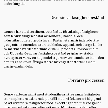
under lång tid.
Diversierat fastighetsbestånd
Genova har ett diversifierat bestånd av förvaltningsfastigheter
som huvudsakligen består av kontors-, handels- och
industrifastigheter i goda lägen. Fastigheterna är indelade i tre
geografiska områden; Storstockholm, Uppsala och övriga landet.
Av marknadsvärdet återfinns cirka 90 procent i Storstockholm
och Uppsala. Genovas fastighetsbestånd präglas av stabila
hyresgäster varav en hög andel utgörs av verksamheter inom den
offentliga sektorn. Övriga större hyresgäster återfinns inom
dagligvaruhandeln.
Förvärvsprocessen
Genova arbetar aktivt med att identifiera intressanta fastigheter
att komplettera existerade portfölj med. Vi fokuserar i hög grad
på att utvärdera fastigheter med utvecklingspotential vad gäller
till exempel vakanser, eftersatt underhåll, ägarproblem eller