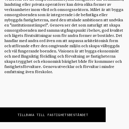
landsting eller privata operatörer kan driva olika former av
verksamheter inom vård och omsorgssektorn. Målet är att bygga
omsorgsboenden som är integrerade i de befintliga eller
nybyggda fastigheterna, med den uttalade ambitionen att undvika
en ”institutionsstämpel”. Genova ser det som naturligt att skapa
omsorgsboenden med samma utgångspunkt i behov, god kvalitet
och lägets förutsättningar som för andra former av bostäder. Det
handlar med andra ord även om att anpassa arkitektonisk form
och utförande efter den omgivande miljön och skapa välbyggda
och väl fungerande boenden. Visionen är att bygga ekonomiskt
och med långsiktig förädling och förvaltning av fastigheterna
skapa trygghet och ekonomisk bärighet både för kommuner och
fastighetsförvaltare. Genova utvecklar och förvaltar i mindre
omfattning även förskolor.
TILLBAKA TILL FASTIGHETSBESTÅNDET