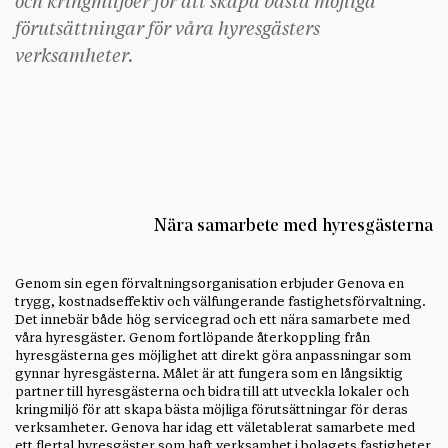
och kringmiljöer för att skapa bästa möjliga
förutsättningar för våra hyresgästers
verksamheter.
Nära samarbete med hyresgästerna
Genom sin egen förvaltningsorganisation erbjuder Genova en
trygg, kostnadseffektiv och välfungerande fastighetsförvaltning.
Det innebär både hög servicegrad och ett nära samarbete med
våra hyresgäster. Genom fortlöpande återkoppling från
hyresgästerna ges möjlighet att direkt göra anpassningar som
gynnar hyresgästerna. Målet är att fungera som en långsiktig
partner till hyresgästerna och bidra till att utveckla lokaler och
kringmiljö för att skapa bästa möjliga förutsättningar för deras
verksamheter. Genova har idag ett väletablerat samarbete med
ett flertal hyresgäster som haft verksamhet i bolagets fastigheter