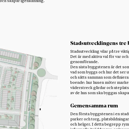
och skapar igenkänning.
Stadsutvecklingens tre
Stadsutveckling vilar på tre v
Det är med aktiva val för var oc
genomförande.
Den sista byggstenen är det som o
vad som byggs och hur det ser 
och sätts samman som definiera
boende: hur husen möter marken
väderstreck gårdar och uteplat
av de hus som ska byggas skapas
Gemensamma rum
Den första byggstenen i en stads
parker och torg, platsbildningar
och helger. I detta begrepp ryms