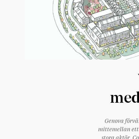
med
Genova förvär
mittemellan ett
stora aktör, C