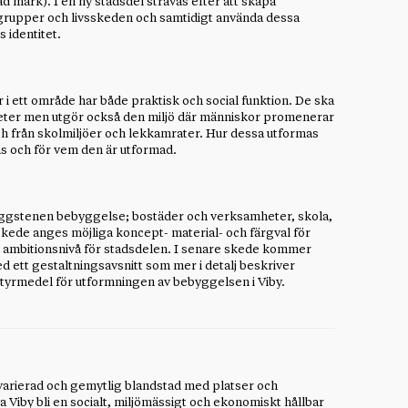
d mark). I en ny stadsdel strävas efter att skapa
rupper och livsskeden och samtidigt använda dessa
s identitet.
i ett område har både praktisk och social funktion. De ska
ter men utgör också den miljö där människor promenerar
 och från skolmiljöer och lekkamrater. Hur dessa utformas
as och för vem den är utformad.
byggstenen bebyggelse; bostäder och verksamheter, skola,
a skede anges möjliga koncept- material- och färgval för
ch ambitionsnivå för stadsdelen. I senare skede kommer
 ett gestaltningsavsnitt som mer i detalj beskriver
styrmedel för utformningen av bebyggelsen i Viby.
varierad och gemytlig blandstad med platser och
 Viby bli en socialt, miljömässigt och ekonomiskt hållbar