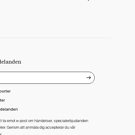
delanden
porter
ter
delanden
att ta emot e-post om händelser, specialerbjudanden
ter. Genom att anmäla dig accepterar du vår
y.