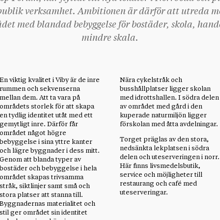
 publik verksamhet. Ambitionen är därför att utreda mö
det med blandad bebyggelse för bostäder, skola, handel
mindre skala.
En viktig kvalitet i Viby är de inre
Nära cykelstråk och
rummen och sekvenserna
busshållplatser ligger skolan
mellan dem. Att ta vara på
med idrottshallen. I södra delen
områdets storlek för att skapa
av området med gård i den
en tydlig identitet utåt med ett
kuperade naturmiljön ligger
gemytligt inre. Därför får
förskolan med åtta avdelningar.
området något högre
Torget präglas av den stora,
bebyggelse i sina yttre kanter
nedsänkta lekplatsen i södra
och lägre byggnader i dess mitt.
delen och uteserveringen i norr.
Genom att blanda typer av
Här finns livsmedelsbutik,
bostäder och bebyggelse i hela
service och möjligheter till
området skapas trivsamma
restaurang och café med
stråk, siktlinjer samt små och
uteserveringar.
stora platser att stanna till.
Byggnadernas materialitet och
stil ger området sin identitet