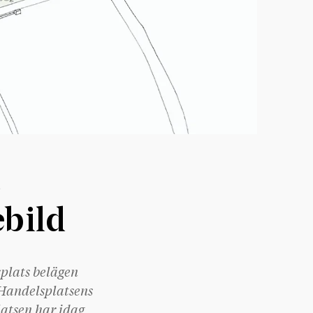
,
bild
splats belägen
 Handelsplatsens
latsen har idag