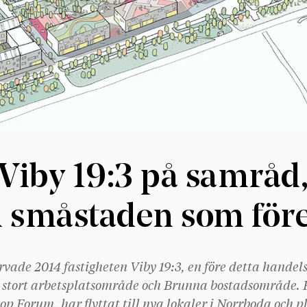
Viby 19:3 på samråd
 småstaden som före
vade 2014 fastigheten Viby 19:3, en före detta handel
 stort arbetsplatsområde och Brunna bostadsområde.
oop Forum, har flyttat till nya lokaler i Norrboda och p