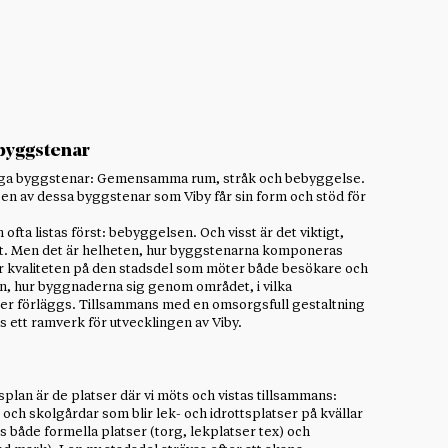
 byggstenar
iktiga byggstenar: Gemensamma rum, stråk och bebyggelse.
h en av dessa byggstenar som Viby får sin form och stöd för
fta listas först: bebyggelsen. Och visst är det viktigt,
ut. Men det är helheten, hur byggstenarna komponeras
r kvaliteten på den stadsdel som möter både besökare och
, hur byggnaderna sig genom området, i vilka
ser förläggs. Tillsammans med en omsorgsfull gestaltning
 ett ramverk för utvecklingen av Viby.
plan är de platser där vi möts och vistas tillsammans:
 och skolgårdar som blir lek- och idrottsplatser på kvällar
 både formella platser (torg, lekplatser tex) och