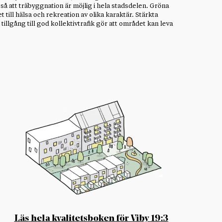
så att träbyggnation är möjlig i hela stadsdelen. Gröna
 till hälsa och rekreation av olika karaktär. Stärkta
tillgång till god kollektivtrafik gör att området kan leva
Läs hela kvalitetsboken för Viby 19:3