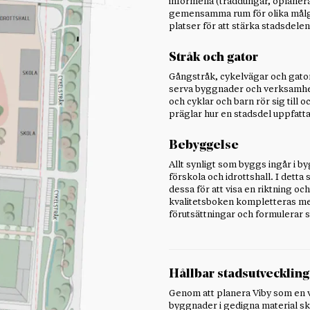
informella (träddungar, oplanera
gemensamma rum för olika målg
platser för att stärka stadsdelen
Stråk och gator
Gångstråk, cykelvägar och gator 
serva byggnader och verksamhe
och cyklar och barn rör sig till
präglar hur en stadsdel uppfatt
Bebyggelse
Allt synligt som byggs ingår i 
förskola och idrottshall. I dett
dessa för att visa en riktning o
kvalitetsboken kompletteras med
förutsättningar och formulerar 
Hållbar stadsutveckling
Genom att planera Viby som en 
byggnader i gedigna material ska