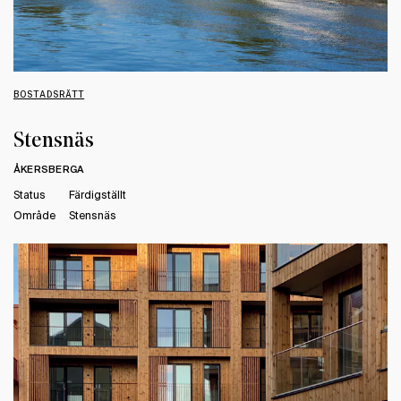
BOSTADSRÄTT
Stensnäs
ÅKERSBERGA
Status
Färdigställt
Område
Stensnäs