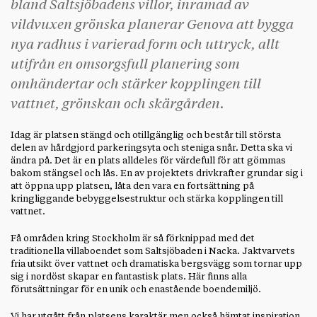
bland Saltsjöbadens villor, inramad av
vildvuxen grönska planerar Genova att bygga
nya radhus i varierad form och uttryck, allt
utifrån en omsorgsfull planering som
omhändertar och stärker kopplingen till
vattnet, grönskan och skärgården.
Idag är platsen stängd och otillgänglig och består till största
delen av hårdgjord parkeringsyta och steniga snår. Detta ska vi
ändra på. Det är en plats alldeles för värdefull för att gömmas
bakom stängsel och lås. En av projektets drivkrafter grundar sig i
att öppna upp platsen, låta den vara en fortsättning på
kringliggande bebyggelsestruktur och stärka kopplingen till
vattnet.
Få områden kring Stockholm är så förknippad med det
traditionella villaboendet som Saltsjöbaden i Nacka. Jaktvarvets
fria utsikt över vattnet och dramatiska bergsvägg som tornar upp
sig i nordöst skapar en fantastisk plats. Här finns alla
förutsättningar för en unik och enastående boendemiljö.
Vi har utgått från platsens karaktär men också hämtat inspiration