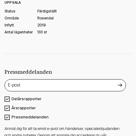
UPPSALA
Status
Färdigställt
Område
Rosendal
Inflytt
2019
Antal lägenheter
133 st
Pressmeddelanden
Delårsrapporter
Årsrapporter
Pressmeddelanden
Anmäl dig för att ta emot e-post om händelser, specialerbjudanden
och andra nyheter. Genom att anmäla dig accepterar du vår