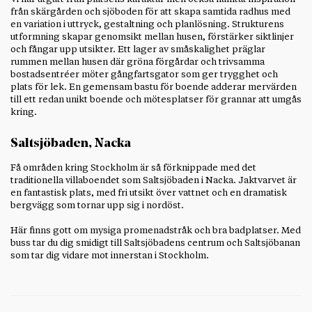
från skärgården och sjöboden för att skapa samtida radhus med
en variation i uttryck, gestaltning och planlösning. Strukturens
utformning skapar genomsikt mellan husen, förstärker siktlinjer
och fångar upp utsikter. Ett lager av småskalighet präglar
rummen mellan husen där gröna förgårdar och trivsamma
bostadsentréer möter gångfartsgator som ger trygghet och
plats för lek. En gemensam bastu för boende adderar mervärden
till ett redan unikt boende och mötesplatser för grannar att umgås
kring.
Saltsjöbaden, Nacka
Få områden kring Stockholm är så förknippade med det
traditionella villaboendet som Saltsjöbaden i Nacka. Jaktvarvet är
en fantastisk plats, med fri utsikt över vattnet och en dramatisk
bergvägg som tornar upp sig i nordöst.
Här finns gott om mysiga promenadstråk och bra badplatser. Med
buss tar du dig smidigt till Saltsjöbadens centrum och Saltsjöbanan
som tar dig vidare mot innerstan i Stockholm.